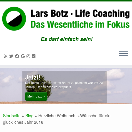
Es darf einfach sein!
Zum
Jetzt!
Inhalt
Der beste Zeitpunkt einen Baum zu pflanzen war vor 20
springen
Jahren. Der zweitbeste Zeitpunkt ...
Mehr dazu »
Startseite
»
Blog
»
Herzliche Weihnachts-Wünsche für ein
glückliches Jahr 2016