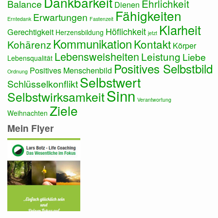
Dankbarkeit
Ehrlichkeit
Balance
Dienen
Fähigkeiten
Erwartungen
Erntedank
Fastenzeit
Klarheit
Höflichkeit
Gerechtigkeit
Herzensbildung
jetzt
Kommunikation
Kontakt
Kohärenz
Körper
Lebensweisheiten
Leistung
Liebe
Lebensqualität
Positives Selbstbild
Positives Menschenbild
Ordnung
Selbstwert
Schlüsselkonflikt
Sinn
Selbstwirksamkeit
Verantwortung
Ziele
Weihnachten
Mein Flyer