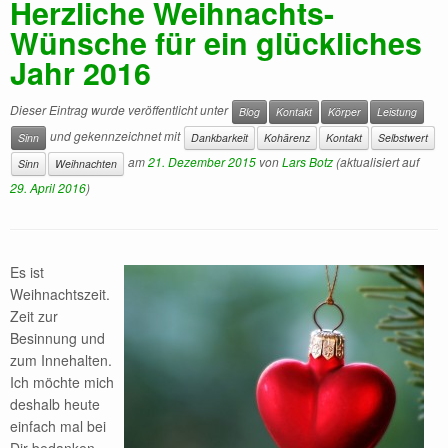
Herzliche Weihnachts-
Wünsche für ein glückliches
Jahr 2016
Dieser Eintrag wurde veröffentlicht unter
Blog
Kontakt
Körper
Leistung
und gekennzeichnet mit
Sinn
Dankbarkeit
Kohärenz
Kontakt
Selbstwert
am
21. Dezember 2015
von
Lars Botz
(aktualisiert auf
Sinn
Weihnachten
29. April 2016
)
Es ist
Weihnachtszeit.
Zeit zur
Besinnung und
zum Innehalten.
Ich möchte mich
deshalb heute
einfach mal bei