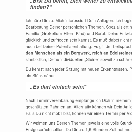
„Bist Du bereit, Dich weiter zu entwicke
finden?“
Ich höre Dir zu. Mich interessiert Dein Anliegen. Ich begle
Bearbeitung Deiner persönlichen Themen. Spezialisiert h
Familie (Großeltern-Eltern-Kind) und Beruf. Deine Entwic
glücklich und zufrieden sein kannst. Es muß dabei nicht 
auch bei Deiner Potentialentfaltung. Es gilt der Leitspr
den Menschen als ein Bergwerk, reich an Edelstein
sinnbildlich, Deine individuellen „Steine“ soweit zu schärf
Du kehrst nach jeder Sitzung mit neuen Erkenntnissen, 
ein Stück näher.
„Es darf einfach sein!“
Nach Terminvereinbarung empfange ich Dich in meinem Be
geschützten Rahmen an. Alternativ können wir Dein Anl
Falls Du nicht mobil bist, können wir einen Termin per V
Wir widmen uns Deinen Themen jeweils eine volle Stunde
Erstgespräch solltest Du Dir ca. 1,5 Stunden Zeit nehmen