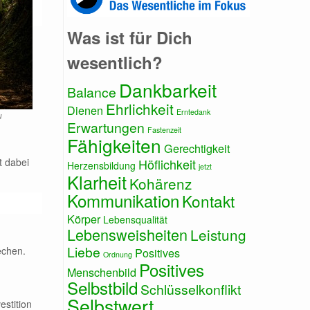
Was ist für Dich
wesentlich?
Dankbarkeit
Balance
Ehrlichkeit
Dienen
Erntedank
u
Erwartungen
Fastenzeit
Fähigkeiten
Gerechtigkeit
t dabei
Höflichkeit
Herzensbildung
jetzt
Klarheit
Kohärenz
Kommunikation
Kontakt
Körper
Lebensqualität
Lebensweisheiten
Leistung
Liebe
echen.
Positives
Ordnung
Positives
Menschenbild
Selbstbild
Schlüsselkonflikt
Selbstwert
estition