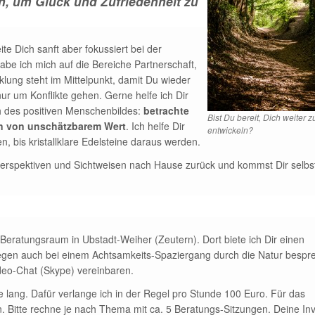
ln, um Glück und Zufriedenheit zu
ite Dich sanft aber fokussiert bei der
abe ich mich auf die Bereiche Partnerschaft,
klung steht im Mittelpunkt, damit Du wieder
nur um Konflikte gehen. Gerne helfe ich Dir
uch des positiven Menschenbildes:
betrachte
Bist Du bereit, Dich weiter z
en von unschätzbarem Wert
. Ich helfe Dir
entwickeln?
en, bis kristallklare Edelsteine daraus werden.
Perspektiven und Sichtweisen nach Hause zurück und kommst Dir selbs
ratungsraum in Ubstadt-Weiher (Zeutern). Dort biete ich Dir einen
iegen auch bei einem Achtsamkeits-Spaziergang durch die Natur bespr
ideo-Chat (Skype) vereinbaren.
 lang. Dafür verlange ich in der Regel pro Stunde 100 Euro. Für das
. Bitte rechne je nach Thema mit ca. 5 Beratungs-Sitzungen. Deine Inv