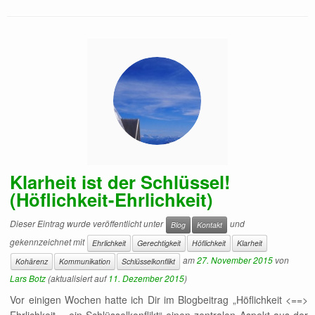
Klarheit ist der Schlüssel!
(Höflichkeit-Ehrlichkeit)
Dieser Eintrag wurde veröffentlicht unter
und
Blog
Kontakt
gekennzeichnet mit
Ehrlichkeit
Gerechtigkeit
Höflichkeit
Klarheit
am
27. November 2015
von
Kohärenz
Kommunikation
Schlüsselkonflikt
Lars Botz
(aktualisiert auf
11. Dezember 2015
)
Vor einigen Wochen hatte ich Dir im Blogbeitrag „Höflichkeit <==>
Ehrlichkeit – ein Schlüsselkonflikt“ einen zentralen Aspekt aus der