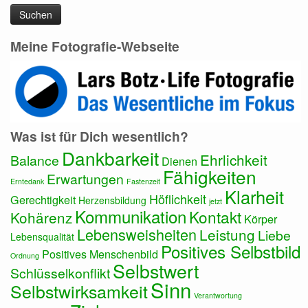
Meine Fotografie-Webseite
Was ist für Dich wesentlich?
Dankbarkeit
Ehrlichkeit
Balance
Dienen
Fähigkeiten
Erwartungen
Erntedank
Fastenzeit
Klarheit
Höflichkeit
Gerechtigkeit
Herzensbildung
jetzt
Kommunikation
Kontakt
Kohärenz
Körper
Lebensweisheiten
Leistung
Liebe
Lebensqualität
Positives Selbstbild
Positives Menschenbild
Ordnung
Selbstwert
Schlüsselkonflikt
Sinn
Selbstwirksamkeit
Verantwortung