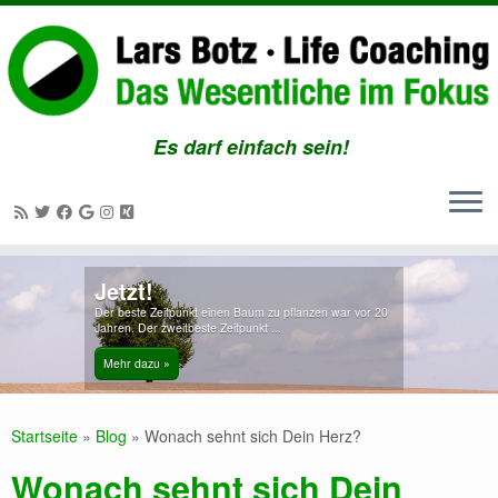
Es darf einfach sein!
Zum
Jetzt!
Inhalt
Der beste Zeitpunkt einen Baum zu pflanzen war vor 20
springen
Jahren. Der zweitbeste Zeitpunkt ...
Mehr dazu »
Startseite
»
Blog
»
Wonach sehnt sich Dein Herz?
Wonach sehnt sich Dein