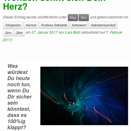
Herz?
Dieser Eintrag wurde veröffentlicht unter
und gekennzeichnet mit
Blog
Sinn
Fähigkeiten
Klarheit
Positives Selbstbild
Selbstwert
Selbstwirksamkeit
am
27. Januar 2017
von
Lars Botz
(aktualisiert auf
7. Februar
Sinn
Ziele
2017
)
Was
würdest
Du heute
noch tun,
wenn Du
Dir sicher
sein
könntest,
dass es
100%ig
klappt?