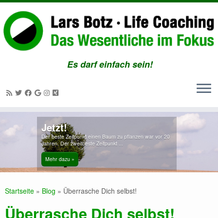
Es darf einfach sein!
Zum
Jetzt!
Inhalt
Der beste Zeitpunkt einen Baum zu pflanzen war vor 20
springen
Jahren. Der zweitbeste Zeitpunkt ...
Mehr dazu »
Startseite
»
Blog
»
Überrasche Dich selbst!
Überrasche Dich selbst!