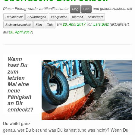
Dieser Eintrag wurde veröffentlicht unter
und gekennzeichnet mit
Blog
Sinn
Dankbarkeit
Erwartungen
Fähigkeiten
Klarheit
Selbstwert
am
20. April 2017
von
Lars Botz
(aktualisiert
Selbstwirksamkeit
Sinn
Ziele
auf
20. April 2017
)
Wann
hast Du
zum
letzten
Mal eine
neue
Fähigkeit
an Dir
entdeckt?
Du weißt ganz
genau, wer Du bist und was Du kannst (und was nicht)? Wenn Du