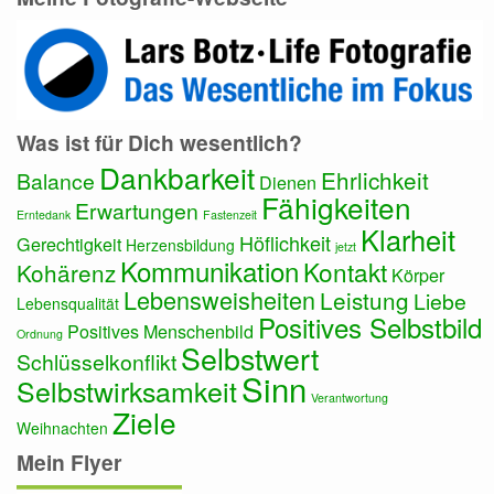
Was ist für Dich wesentlich?
Dankbarkeit
Ehrlichkeit
Balance
Dienen
Fähigkeiten
Erwartungen
Erntedank
Fastenzeit
Klarheit
Höflichkeit
Gerechtigkeit
Herzensbildung
jetzt
Kommunikation
Kontakt
Kohärenz
Körper
Lebensweisheiten
Leistung
Liebe
Lebensqualität
Positives Selbstbild
Positives Menschenbild
Ordnung
Selbstwert
Schlüsselkonflikt
Sinn
Selbstwirksamkeit
Verantwortung
Ziele
Weihnachten
Mein Flyer