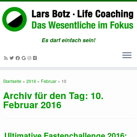
Es darf einfach sein!
Zum
Inhalt
Startseite
»
2016
»
Februar
»
10
springen
Archiv für den Tag:
10.
Februar 2016
Ultimative Fastenchallenge 2016: