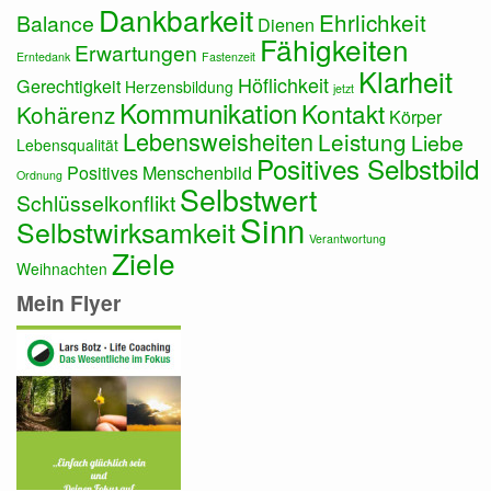
Dankbarkeit
Ehrlichkeit
Balance
Dienen
Fähigkeiten
Erwartungen
Erntedank
Fastenzeit
Klarheit
Höflichkeit
Gerechtigkeit
Herzensbildung
jetzt
Kommunikation
Kontakt
Kohärenz
Körper
Lebensweisheiten
Leistung
Liebe
Lebensqualität
Positives Selbstbild
Positives Menschenbild
Ordnung
Selbstwert
Schlüsselkonflikt
Sinn
Selbstwirksamkeit
Verantwortung
Ziele
Weihnachten
Mein Flyer